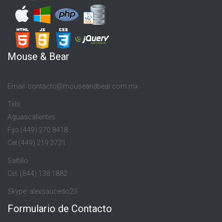
Mouse & Bear
Email: contacto@mouseandbear.com.mx
Tels:
Aguascalientes
Fijo.(449) 270 8418
Cel.(449) 219 2721
Saltillo
Cel. (844) 138 1882
Skype: alexsaucedo23
Formulario de Contacto