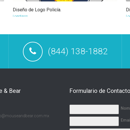
Diseño de Logo Policía.
D
more info
view larger
Logotipos
Lo
(844) 138-1882
 & Bear
Formulario de Contact
Nom
to@mouseandbear.com.mx
Emai