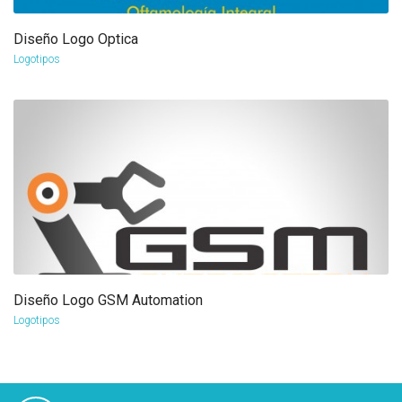
Diseño Logo Optica
more info
view larger
Logotipos
Diseño Logo GSM Automation
more info
view larger
Logotipos