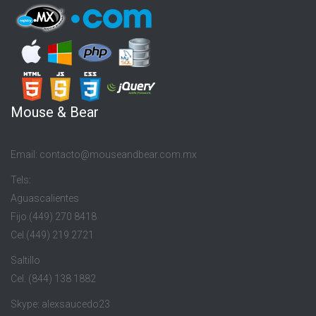
Mouse & Bear
Email: contacto@mouseandbear.com.mx
Tels:
Aguascalientes
Fijo.(449) 270 8418
Cel.(449) 219 2721
Saltillo
Cel. (844) 138 1882
Skype: alexsaucedo23