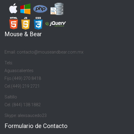
Mouse & Bear
Email: contacto@mouseandbear.com.mx
Tels:
Aguascalientes
Fijo.(449) 270 8418
Cel.(449) 219 2721
Saltillo
Cel. (844) 138 1882
Skype: alexsaucedo23
Formulario de Contacto