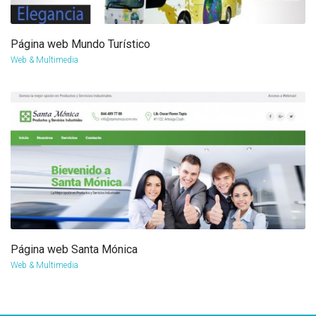
Página web Mundo Turístico
more info
view larger
Web & Multimedia
Página web Santa Mónica
more info
view larger
Web & Multimedia