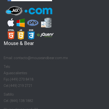
Mouse & Bear
Email: contacto@mouseandbear.com.mx
Tels:
Aguascalientes
Fijo.(449) 270 8418
Cel.(449) 219 2721
Saltillo
Cel. (844) 138 1882