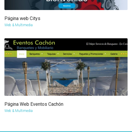
Página web Citys
more info
view larger
Web & Multimedia
Página Web Eventos Cachón
more info
view larger
Web & Multimedia