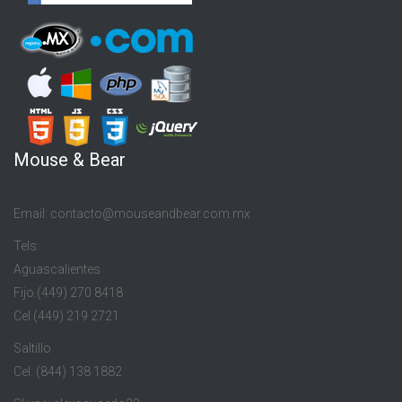
Mouse & Bear
Email: contacto@mouseandbear.com.mx
Tels:
Aguascalientes
Fijo.(449) 270 8418
Cel.(449) 219 2721
Saltillo
Cel. (844) 138 1882