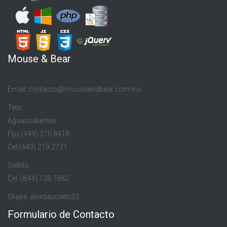
Mouse & Bear
Email: contacto@mouseandbear.com.mx
Tels:
Aguascalientes
Fijo.(449) 270 8418
Cel.(449) 219 2721
Saltillo
Cel. (844) 138 1882
Skype: alexsaucedo23
Formulario de Contacto