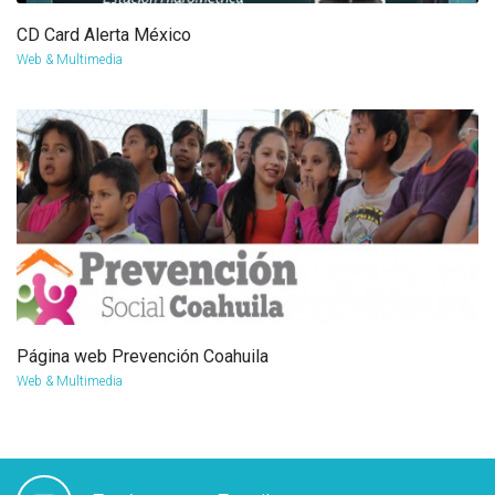
CD Card Alerta México
more info
view larger
Web & Multimedia
Página web Prevención Coahuila
more info
view larger
Web & Multimedia