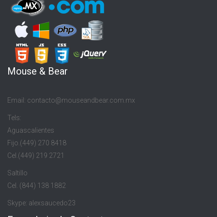
Mouse & Bear
Email: contacto@mouseandbear.com.mx
Tels:
Aguascalientes
Fijo.(449) 270 8418
Cel.(449) 219 2721
Saltillo
Cel. (844) 138 1882
Skype: alexsaucedo23