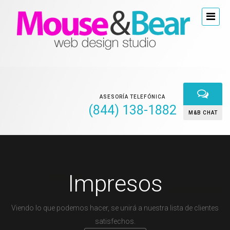
ASESORÍA TELEFÓNICA
(844) 138-1882
M&B CHAT
Impresos
Viendo lo que podemos hacer, se unirá a nuestra lista de clientes
satisfechos.