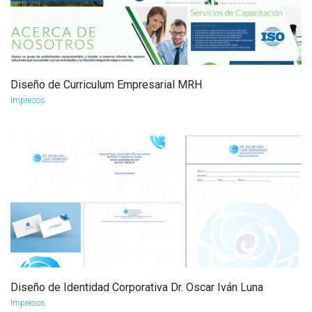
Diseño de Curriculum Empresarial MRH
more info
view larger
Impresos
Diseño de Identidad Corporativa Dr. Oscar Iván Luna
more info
view larger
Impresos