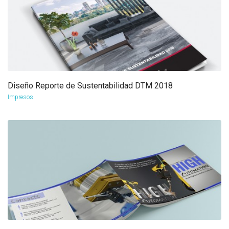
Diseño Reporte de Sustentabilidad DTM 2018
more info
view larger
Impresos