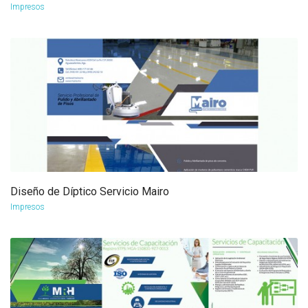
Impresos
Diseño de Díptico Servicio Mairo
more info
view larger
Impresos