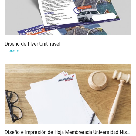
Diseño de Flyer UnitTravel
more info
view larger
Impresos
Diseño e Impresión de Hoja Membretada Universidad Nissan
more info
view larger