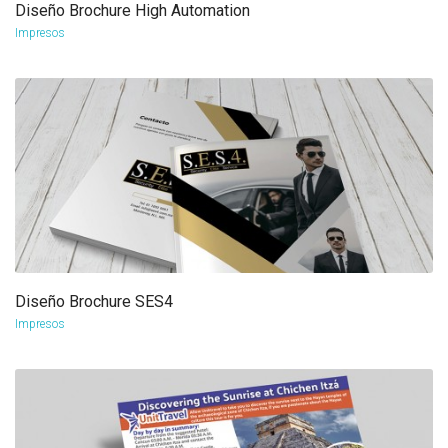
Diseño Brochure High Automation
more info
view larger
Impresos
Diseño Brochure SES4
more info
view larger
Impresos