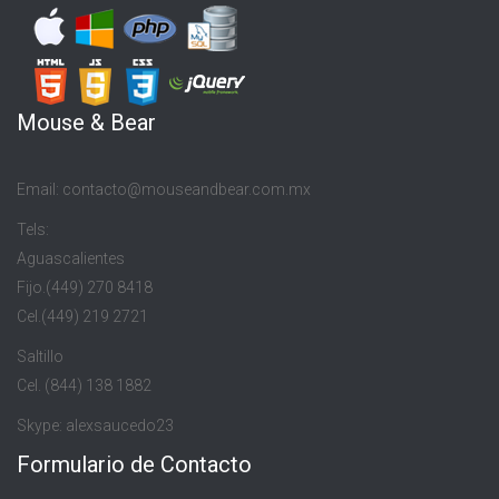
Mouse & Bear
Email: contacto@mouseandbear.com.mx
Tels:
Aguascalientes
Fijo.(449) 270 8418
Cel.(449) 219 2721
Saltillo
Cel. (844) 138 1882
Skype: alexsaucedo23
Formulario de Contacto