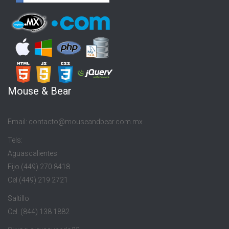
Mouse & Bear
Email: contacto@mouseandbear.com.mx
Tels:
Aguascalientes
Fijo.(449) 270 8418
Cel.(449) 219 2721
Saltillo
Cel. (844) 138 1882