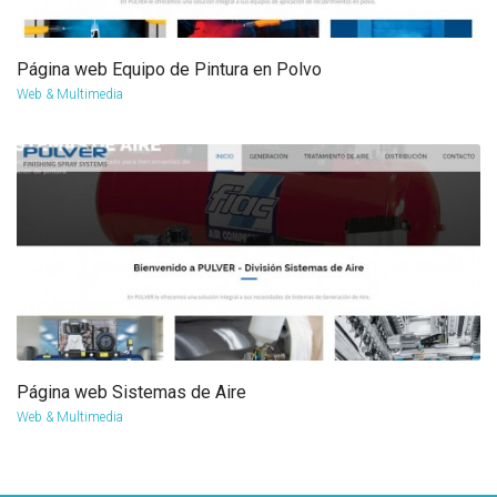
Página web Equipo de Pintura en Polvo
more info
view larger
Web & Multimedia
Página web Sistemas de Aire
more info
view larger
Web & Multimedia