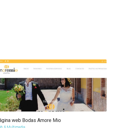
ágina web Bodas Amore Mio
more info
view larger
b & Multimedia