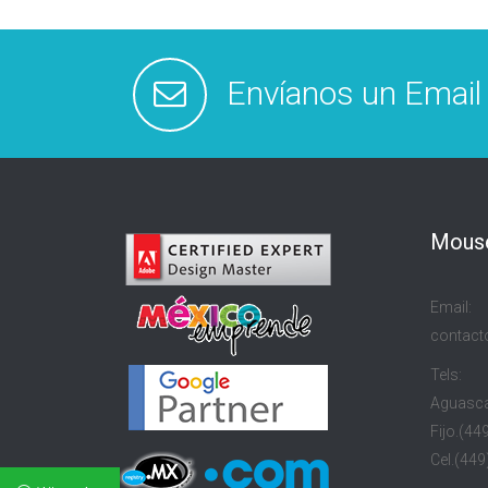
Envíanos un Email
Mouse
Email:
contac
Tels:
Aguasca
Fijo.(44
Cel.(449