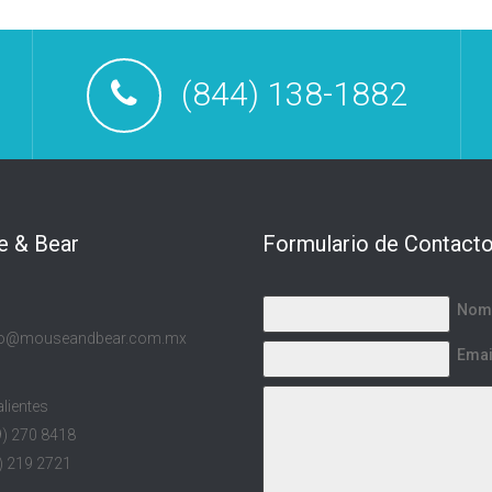
(844) 138-1882
 & Bear
Formulario de Contact
Nom
to@mouseandbear.com.mx
Emai
lientes
9) 270 8418
) 219 2721