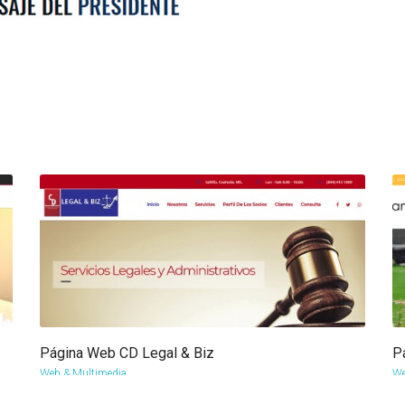
Página Web CD Legal & Biz
P
more info
view larger
Web & Multimedia
We