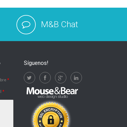
M&B Chat
o
Síguenos!
bre
*
l
*